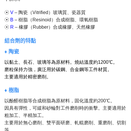
☉
V
– 陶瓷（Vitrified）玻璃質、瓷器質
☉
B
– 樹脂（Resinoid）合成樹脂、環氧樹脂
☉
R
– 橡膠（Rubber）合成橡膠、天然橡膠
結合劑的特點
♦ 陶瓷
以黏土、長石、玻璃等為原材料。燒結溫度約1200℃。
磨粒保持力強，廣泛用於碳鋼、合金鋼等工件材質。
主要適用於精密磨削。
♦ 樹脂
以酚醛樹脂等合成樹脂為原材料，固化溫度約200℃。
因具有彈性，可緩和砂輪對工件磨削時的衝擊。主要適用於
粗加工、半精加工。
主要用於無心磨削、雙平面研磨、軋輥磨削、重磨削、切割
等。