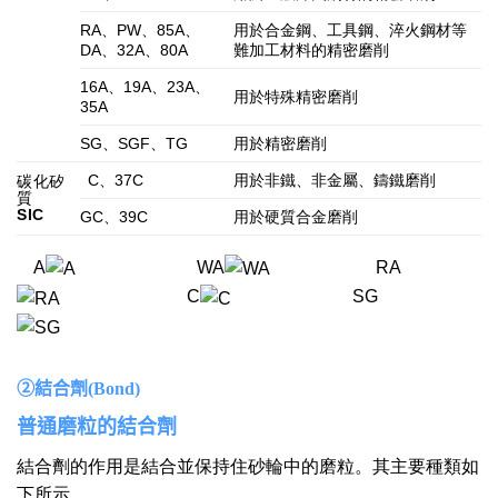
RA、PW、85A、
用於合金鋼、工具鋼、淬火鋼材等
DA、32A、80A
難加工材料的精密磨削
16A、19A、23A、
用於特殊精密磨削
35A
SG、SGF、TG
用於精密磨削
C、37C
用於非鐵、非金屬、鑄鐵磨削
碳化矽
質
SIC
GC、39C
用於硬質合金磨削
A
WA
RA
C
SG
②結合劑(Bond)
普通磨粒的結合劑
結合劑的作用是結合並保持住砂輪中的磨粒。其主要種類如
下所示。