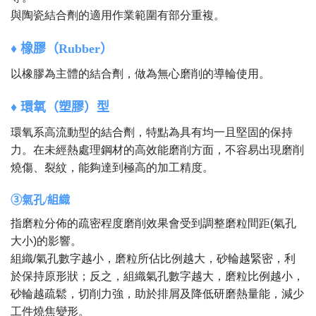
與陶瓷結合劑的適用作業範圍有部分重複。
♦ 橡膠（Rubber）
以橡膠為主體的結合劑，做為無心磨削的導輪使用。
♦ 環氧（塑膠）型
環氧系高流動型的結合劑，特點為具有均一且堅固的保持
力。
在未經熱處理鋼材的高效能磨削方面，不容易出現磨削
燒傷、裂紋，能夠達到極高的加工精度。
③氣孔/組織
指磨粒分佈的疏密程度磨削效果會受到調整磨粒間距(氣孔
大小)的影響。
組織/氣孔數字越小，磨粒所佔比例越大，砂輪越緊密，利
於保持原形狀；反之，組織氣孔數字越大，磨粒比例越小，
砂輪越疏鬆，切削力強，助於排屑及降低研磨熱量能，減少
工件燒焦變形。