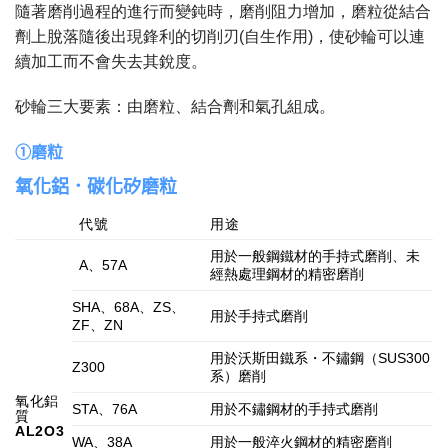
隨著磨削過程的進行而變鈍時，磨削阻力增加，磨粒從結合
劑上脫落隨後出現鋒利的切削刃(自生作用)，使砂輪可以連
續加工而不會失去其銳度。
砂輪三大要素：由磨粒、結合劑和氣孔組成。
①磨粒
氧化鋁．碳化矽磨粒
代號
用途
用於一般鋼鐵材的手持式磨削、未
A、57A
經熱處理鋼材的精密磨削
SHA、68A、ZS、
用於手持式磨削
ZF、ZN
用於沃斯田鐵系・不鏽鋼（SUS300
Z300
系）磨削
氧化鋁
STA、76A
用於不鏽鋼材的手持式磨削
質
AL2O3
WA、38A
用於一般淬火鋼材的精密磨削