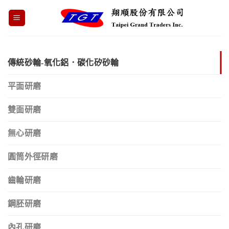
Skip
to
content
傳統砂輪-氧化鋁．碳化矽砂輪
平面研磨
雙面研磨
無心研磨
圓筒外徑研磨
齒輪研磨
鋼胚研磨
內孔研磨